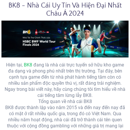
BK8 - Nhà Cái Uy Tín Và Hiện Đại Nhất
Châu Á 2024
Hiện tại,
BK8
đang là nhà cái trực tuyến sở hữu kho game
đa dạng và phong phú nhất trên thị trường. Tại đây, bên
cạnh tựa game đến từ nhà phát hành tiếng tăm còn có
nhiều sản phẩm độc quyền thú vị, rất đáng trải nghiệm.
Ngay trong bài viết này, hãy cùng chúng tôi tìm hiểu về nhà
cái tiếng tăm lừng lẫy BK8.
Tổng quan về nhà cái BK8
BK8 được thành lập vào năm 2015 và đến nay đến nay đã
có mặt ở rất nhiều quốc gia, trong đó có Việt Nam. Qua
nhiều năm hoạt động, nhà cái đã trở thành cái tên quen
thuộc với cộng đồng gambling với những giá trị mang lại